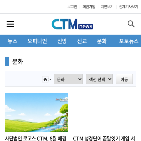
로그인
회원가입
지면보기
전체기사보기
뉴스
오피니언
신앙
선교
문화
포토뉴스
문화
>
이동
사단법인 로고스 CTM, 8월 배경
CTM 성경단어 끝말잇기 게임 서