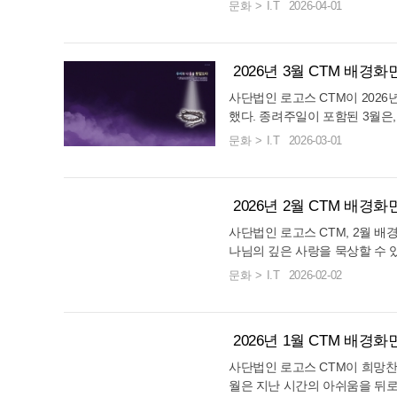
했다. 만물이 생동하는 4월은 
문화
I.T
2026-04-01
의 다짐과 같이 오직 하나님만 
이 십자가의 고난을 넘어 부활의
이고 복음이 더 널리 전파되어질
달 배경화면의 주제를 [요나의 
아의 결단을 나의 결단으로 다짐
음 12장 40절 말씀이다. "요
불러일으키는 은혜의 도구가 되기
2026년 3월 CTM 배경
으리라" (마 12:40) 이 말
에 강건하고 사랑과 평안이 넘치는
내용이다. 요나가 큰 물고기 뱃
사단법인 로고스 CTM이 2026
도로 제공되며, CTM 공식 홈페
죽으신 후 무덤에 머무셨다가 3
했다. 종려주일이 포함된 3월은
개된 일러스트는 구약의 예언이
보내야 하는 은혜의 달이다. C
문화
I.T
2026-03-01
이 걷히고 찬란한 빛이 비추는 
속에서 기억하기를 바라는 마음을
거룩한 형상이 겹쳐져 있다. 물
면의 주제 성경구절은 이사야 5
고 사망 권세를 깨뜨리신 예수 
이라 그가 징계를 받으므로 우리는
경화면을 통해 성도들이 매일 접
2026년 2월 CTM 배경화
은 인류의 죄와 영육의 질병을 
의 표적이 부활의 영광으로 이어
께서 대신 찔리시고, 징계를 받
사단법인 로고스 CTM, 2월 배경
는 은혜를 경험하기를 소망하며 
유를 누리게 되었음을 선포하는 
나님의 깊은 사랑을 묵상할 수 
M 공식 홈페이지에서 누구나 무료
은 짙은 보랏빛 하늘을 바탕으로
님의 온기를 느끼기를 바라는 마
문화
I.T
2026-02-02
도들의 일상에 부활의 기쁜 소식
기 빛이 내려와, 주님께서 친히
화면의 주제 성경구절은 예레미야
을 믿으며, 참된 소망과 생명력으
주님의 처절한 고통이 단순한 비
너를 사랑하기에 인자함으로 너를 
하게 한다. CTM은 이번 배경
과 달리, 결코 변하지 않는 하나
고한 희생을 가슴 깊이 새기기를
2026년 1월 CTM 배경
며, 그 사랑은 영원토록 지속되
인 침체로부터 온전한 나음을 입
가 된다. 이번에 공개된 일러스
사단법인 로고스 CTM이 희망찬 
릿·모바일 등 다양한 해상도로 제
에는 주님의 손과 성도의 손이 
월은 지난 시간의 아쉬움을 뒤로
사이트 바로가기] CTM은 3월