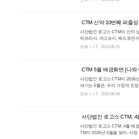
따뜻한 감성으로 담아냈다. 뙤약
나라와 민족을 품고 기도하며 
혜로운 출발이 되기를 바란다.
작열하는 태양 빛을 가려주고 있
의 주제를 [여호와를 하나님으로 
이 핀 푸른 들판 위에 한 가족
다. "여호와를 자기 하나님으로 
의 사랑을 시각적으로 깊이 있게
CTM 신약 10번째 퍼즐
씀은 진정한 국가적 축복과 번영
나의 우편에서 그늘이 되시는 하
는 데 있음을 선포한다. 하나님
사단법인 로고스 CTM이 신약 
지칠 때마다, 우리를 덮으시는 
오늘날 믿음의 사람들이 구해야 
히브리서, 야고보서, 베드로전서
배경화면이 성도들의 일상 속에서
외하는 백성들이 누리는 평안과 
털 세상을 복음화하기 위한 다양
문화
I.T
2026-05-15
의 달도 해치지 못하도록 우리를
벽빛이 감도는 하늘을 배경으로
013년 1월 서비스를 시작한 이
란다. CTM 배경화면은 PC·태
기도하고 찬양하는 모습이 그려져
하며, 재미와 성경 학습이라는 
려받을 수 있다. [CTM 배경화
에게 임하는 놀라운 은혜와 보호
사용자 편의성을 고려하여 설계되
이 매일 마주하는 화면 속에서 
CTM 5월 배경화면 [나
다. 순서대로 문제를 해결해 퍼
땅이 하나님을 온전히 경외하는 
방식이다. 지금까지 제작된 퍼즐
사단법인 로고스 CTM이 2026
태블릿·모바일 등 다양한 해상도
서에 맞춘 퍼즐이다. 구약은 총 
새기는 5월은, 우리 가정의 진
배경화면이 성도들의 일상 속에서
퍼즐인 빌레몬서-베드로전후서 
다. CTM은 성도들의 가정이 
문화
I.T
2026-05-04
나님으로 삼는 복된 나라를 꿈꾸며
콘텐츠로서 탁월한 효과를 보여준
의 주제를 [나와 내 집은 여호와
TM 배경화면 사이트 바로가기]
하기에 적합하다. 특히 가족 간
이다. "만일 여호와를 섬기는 
이 된다. 이러한 활동을 매주 
너희가 거주하는 땅에 있는 아모
움이 될 것이다. 로고스 CTM이
사단법인 로고스 CTM,
기겠노라 하니" (수 24:15)
퀴즈 바로가기
백성들을 향해 선포한 위대한 신
사단법인 로고스 CTM, 4월 배
호와 하나님만을 참된 신으로 모
TM이 2026년 4월을 맞아,
푯대이다. 이번에 공개된 일러스