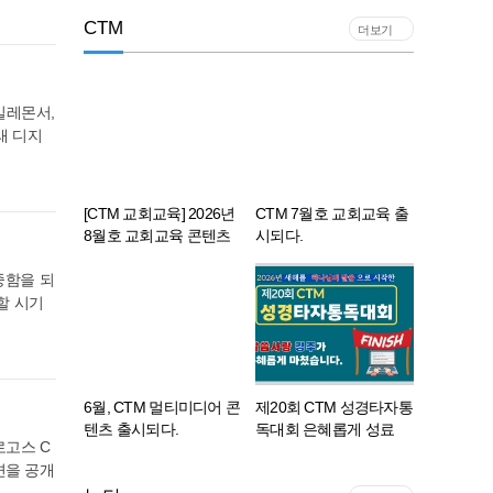
운 손이
배경화면
CTM
에서, 꽃
더보기
절 말씀이
는 하나님
) 이 말
면 속에서
 순종하
 무게로
약속은,
빌레몬서,
은 7월
나님을 경
래 디지
 해와 밤
맑은 새
퀴즈는 2
되기를 바
기쁨으로
 개에 달
무료로 내
는 백성들
성경퀴즈는
[CTM 교회교육] 2026년
CTM 7월호 교회교육 출
 성도들
 나타난
8월호 교회교육 콘텐츠
시되다.
 속한 이
저장되는
출시...
은 PC·
하나님의 말씀을 잘 전하게
성경을 잘 전하게 하기 위해
 권별 순
중함을 되
M은 6월
하기 위해 교회교육 콘텐츠
교회교육 콘텐츠를 꾸준히
10번째
할 시기
와를 하
를 꾸준히 개발해 온 사단법
개발해 온 사단법인 로고스
듀테인먼트
 배경화면
다. [C
인 로고스 CTM이 8월 한 달
CTM이 7월 한 달 동안 주일
구로 활용
5절 말씀
동안 주일학교 현장을 영적
학교 현장을 영적으로 풍성
 즐거움
든지 또는
 큰 도
으로 풍성하게 채워줄 8월
하게 채워줄 7월호 멀티미
호와를 섬
6월, CTM 멀티미디어 콘
제20회 CTM 성경타자통
 퍼즐성경
호 성경 콘텐츠를 출시했다.
디어 성경 콘텐츠를 출시했
막 순간에
텐츠 출시되다.
독대회 은혜롭게 성료
급변하는 인공지능(AI) 시
다. 이번 7월호는 구약의 시
 오직 여
로고스 C
대와 화려한 멀티미디어 환
디지털 세대를 위한 교회교
편, 열왕기상과 신약의 사도
사단법인 로고스 CTM이 주
 숭고한
면을 공개
경 속에서도 CTM은 교회교
육 콘텐츠를 꾸준히 개발해
행전의 역사적 사건들을 바
최한 제20회 CTM 성경타
여호수아