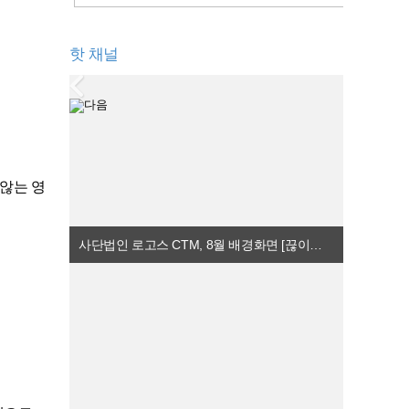
. "여호
 배경화면
 네 오른
 공개했
너를 상하
우리 가정
핫 채널
지 아니하
 믿음의
라엘 백성들
시기다. C
에서도 하
에 흔들리
처럼, 오
망하며 이
도 하나님
은 여호와
한 약속을
면의 주제
협 앞에서
 않는 영
다. "만
실 때 가
 않게 보
를 전한
기던 신들
‘변치 않는
의 완벽한
사단법인 로고스 CTM, 8월 배경화면 [끊이지 않는 은혜의 샘] 공개
는 아모리
이 202
 담아냈
오늘 택하
 묵상할
래, 하늘
노라 하
 성도들이
 손이 작
성을 약속
님의 온
이 인상적
생의 마지
 달 배경
고 안전한
 신앙 고
]으로 정
 한 가족
 우상 속
 예레미
면은 성도
하나님만을
와께서 나에
의 사랑