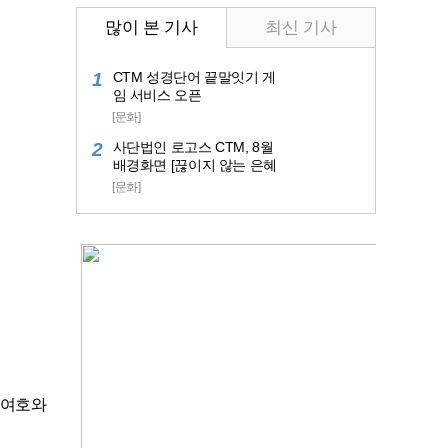
많이 본 기사
최신 기사
1
CTM 성경단어 끝말잇기 게
임 서비스 오픈
[문화]
2
사단법인 로고스 CTM, 8월
배경화면 [끊이지 않는 은혜
의 샘] 공개
[문화]
더위가 시
눈동자처
할 수 있
빛에 몸과
의 피난처
욱 간절해
무더위와
이 되어주
마음을 담
은 여호와
그늘이 되
면의 주제