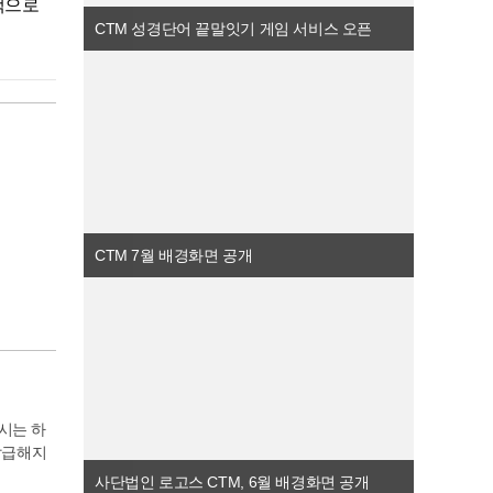
호한 선언
은택으로
를 사랑하
 CTM
가장 숭고
CTM 성경단어 끝말잇기 게임 서비스 오픈
 (렘 3
일 마주하
는 여호수
하는 인간
 배경화면
되시는 하
 풍경 속
나님의 신
 추수감사
기대하고
오직 하나
. 하나님께
는 추수감
지칠 때마
들이 많이
은 영원토
거두며 감
서 참된
 것이고
까지 인도
씌우시네]
하였다.
M은 이번
 안식처
 성경구
 속에서
는 화면
나님의 사
서 은택으
적인 쉼터
로 다짐
로 시각
기름 방울
달도 해치
배경화면이
성도의 손
CTM 7월 배경화면 공개
씀은 한 해
 은혜 안
러일으키
, 두 손
혜와 복을
한 달이
와 내 집
 주님의
 친히 한
태블릿·모
실재가 되
잡은 손을
 '은택
M 공식
넘치는 5
리를 붙드
그분이 지
수 있다.
화면은 PC
호하심을
울)이 넘
공되며, C
 배경화
화면을 통
 내려받을
지털 기기
간을 은혜
시는 하
기]
 않는 주
 하나님께
갈급해지
. 십자가
 같은 삶
을, 성도
사단법인 로고스 CTM, 6월 배경화면 공개
고 있음을