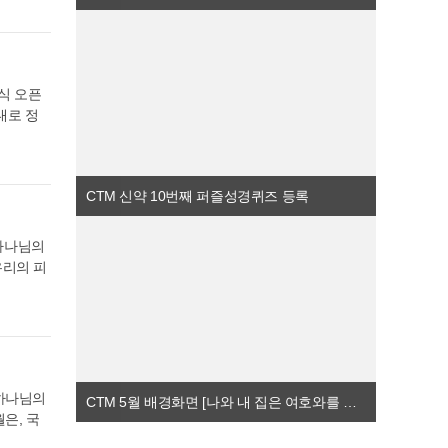
의 주제를
은혜를 헤
하심으로
와가 너를
이 주시는
담아 제
물이 끊
 마음으
릿·모바일
 온전한
 배경화면
식 홈페
리를 에
식 오픈
도로 제공
게 회복
. [CT
대로 정
 내려받을
하여 눈
2월 배경
 성도들
기 ) CT
이 쏟아져
사랑을 전
등장하는
에 한 해
쳐 흐르
원한 사랑
 때 10
상하게 하
을 아름
CTM 신약 10번째 퍼즐성경퀴즈 등록
잡고, 2
 또한,
풍성한 축
케 하시는
수 있는
되기를 바
기대한다.
흘려보내
 사이트에
 하나님의
배경화면이
. CTM
우리의 피
하시는 주
 시스템을
난 속에서
M 배경
잇기 서
[나의 그
 있다.
련된 다채
너를 지키
 플랫폼
 너를 해
 하나님의
어 주신
 하나님의
CTM 5월 배경화면 [나와 내 집은 여호와를 섬기겠노라] 공개
 때 가
은, 국
 포근하고
성도들이